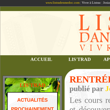
www.listradenmedoc.com
|
Vivre à Listrac
|
Josia
ACCUEIL
LIS'TRAD
AP
RENTRÉE
LIS'TRAD
publié par
J
Les cours r
ACTUALITÉS
et découver
PROCHAINEMENT